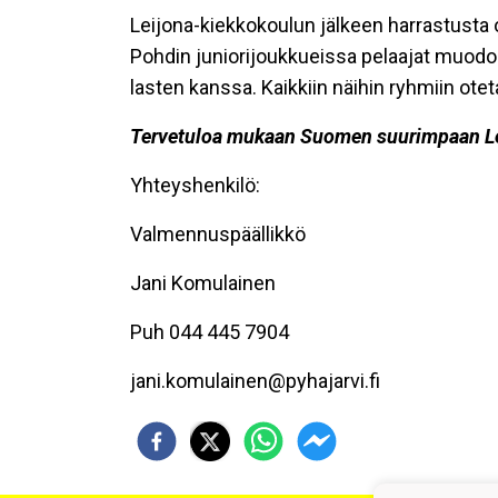
Leijona-kiekkokoulun jälkeen harrastusta 
Pohdin juniorijoukkueissa pelaajat muodo
lasten kanssa. Kaikkiin näihin ryhmiin oteta
Tervetuloa mukaan Suomen suurimpaan Le
Yhteyshenkilö:
Valmennuspäällikkö
Jani Komulainen
Puh 044 445 7904
jani.komulainen@pyhajarvi.fi