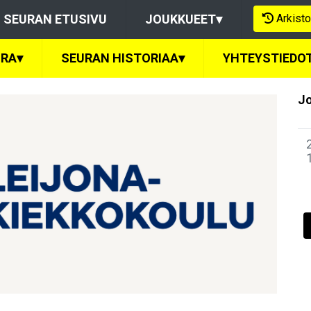
Arkisto
SEURAN ETUSIVU
JOUKKUEET
▾
URA
▾
SEURAN HISTORIAA
▾
YHTEYSTIEDO
Jo