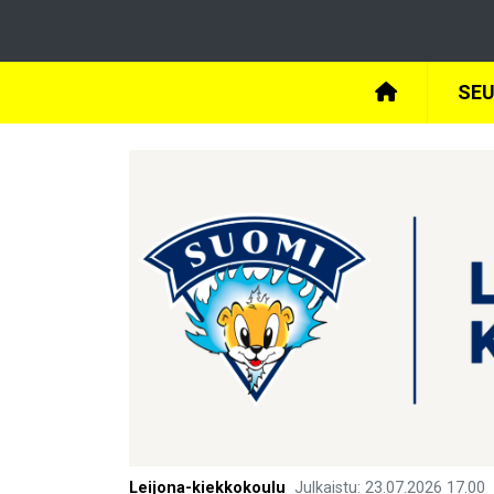
SE
Leijona-kiekkokoulu
Julkaistu
:
23.07.2026
17.00