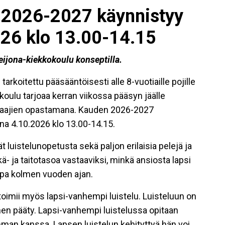
 2026-2027 käynnistyy
26 klo 13.00-14.15
eijona-kiekkokoulu konseptilla.
rkoitettu pääsääntöisesti alle 8-vuotiaille pojille
okoulu tarjoaa kerran viikossa pääsyn jäälle
hjaajien opastamana. Kauden 2026-2027
a 4.10.2026 klo 13.00-14.15.
 luistelunopetusta sekä paljon erilaisia pelejä ja
ä- ja taitotasoa vastaaviksi, minkä ansiosta lapsi
opa kolmen vuoden ajan.
oimii myös lapsi-vanhempi luistelu. Luisteluun on
nen pääty. Lapsi-vanhempi luistelussa opitaan
mman kanssa. Lapsen luistelun kehityttyä hän voi