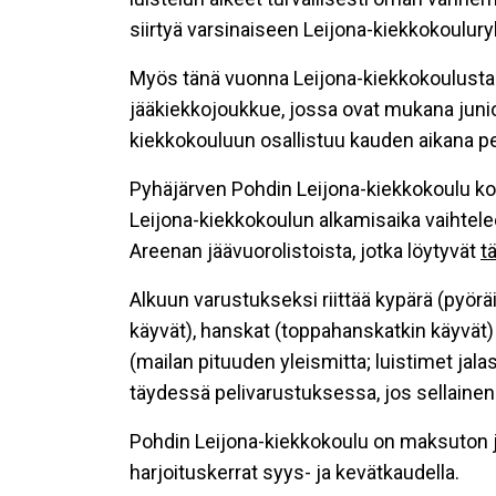
siirtyä varsinaiseen Leijona-kiekkokoulur
Myös tänä vuonna Leijona-kiekkokoulust
jääkiekkojoukkue, jossa ovat mukana juni
kiekkokouluun osallistuu kauden aikana per
Pyhäjärven Pohdin Leijona-kiekkokoulu k
Leijona-kiekkokoulun alkamisaika vaihtelee
Areenan jäävuorolistoista, jotka löytyvät
t
Alkuun varustukseksi riittää kypärä (pyöräi
käyvät), hanskat (toppahanskatkin käyvät
(mailan pituuden yleismitta; luistimet jala
täydessä pelivarustuksessa, jos sellainen
Pohdin Leijona-kiekkokoulu on maksuton j
harjoituskerrat syys- ja kevätkaudella.