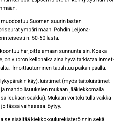
yhmään.
a muodostuu Suomen suurin lasten
oriseurat ympäri maan. Pohdin Leijona-
inteisesti n. 50-60 lasta.
okoontuu harjoittelemaan sunnuntaisin. Koska
, on vuoron kellonaika aina hyvä tarkistaa Inmet-
äältä
. Ilmoittautuminen tapahtuu paikan päällä.
lykypäräkin käy), luistimet (myös taitoluistimet
) ja mahdollisuuksien mukaan jääkiekkomaila
ssa leukaan saakka). Mukaan voi toki tulla vaikka
 jo tässä vaiheessa löytyy.
a se sisältää kiekkokoulurekisteröinnin sekä