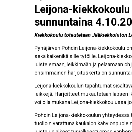
Leijona-kiekkokoulu
sunnuntaina 4.10.20
Kiekkokoulu toteutetaan Jääkiekkoliiton L
Pyhäjärven Pohdin Leijona-kiekkokoulu on ta
sekä kaikenikäisille tytöille. Leijona-kiekk
luistelemaan, leikkimään ja pelaamaan o
ensimmäinen harjoituskerta on sunnuntain
Leijona-kiekkokoulun tapahtumat sisältävät
leikkejä. Harjoitteet mukautetaan lapsen ik
voi olla mukana Leijona-kiekkokoulussa j
Pohdin Leijona-kiekkokoulun yhteydessä t
tuolloin varattuna kaukalon kahvionpuolei
luistelun alkeet turvallisesti oman vanhe