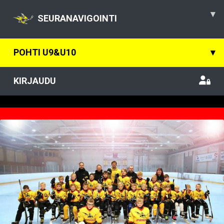
▾
SEURANAVIGOINTI
POHTI U9&U10
▾
KIRJAUDU