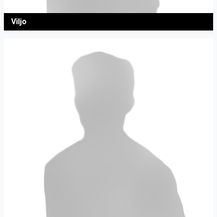
Viljo