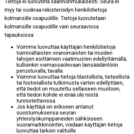
Tietoja ei luovuteta säännönmukaisesti. Seura ei
myy tai vuokraa rekisteröidyn henkilötietoja
kolmansille osapuolille. Tietoja luovutetaan
kolmansille osapuolille vain seuraavissa
tapauksissa:
Voimme luovuttaa käyttäjän henkilötietoja
toimivaltaisten viranomaisten tai muiden
tahojen esittämien vaatimusten edellyttämällä,
kulloinkin voimassaolevaan lainsäädäntöön
perustuvalla, tavalla.
Voimme luovuttaa tietoja tilastollista, tieteellistä
tai historiallista tutkimusta varten edellyttäen,
että tiedot on muutettu sellaiseen muotoon,
että tiedon kohde ei enää ole niistä
tunnistettavissa.
Jos käyttäjä on erikseen antanut
suostumuksensa seuran
yhteistyökumppaneiden sähköiseen
suoramarkkinointiin, voidaan käyttäjän tietoja
luovuttaa tarkoin valituille