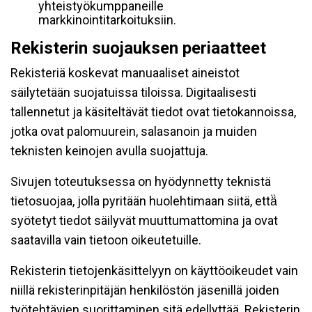
yhteistyökumppaneille
markkinointitarkoituksiin.
Rekisterin suojauksen periaatteet
Rekisteriä koskevat manuaaliset aineistot
säilytetään suojatuissa tiloissa. Digitaalisesti
tallennetut ja käsiteltävät tiedot ovat tietokannoissa,
jotka ovat palomuurein, salasanoin ja muiden
teknisten keinojen avulla suojattuja.
Sivujen toteutuksessa on hyödynnetty teknistä
tietosuojaa, jolla pyritään huolehtimaan siitä, että̈
syötetyt tiedot säilyvät muuttumattomina ja ovat
saatavilla vain tietoon oikeutetuille.
Rekisterin tietojenkäsittelyyn on käyttöoikeudet vain
niillä rekisterinpitäjän henkilöstön jäsenillä joiden
työtehtävien suorittaminen sitä edellyttää. Rekisterin