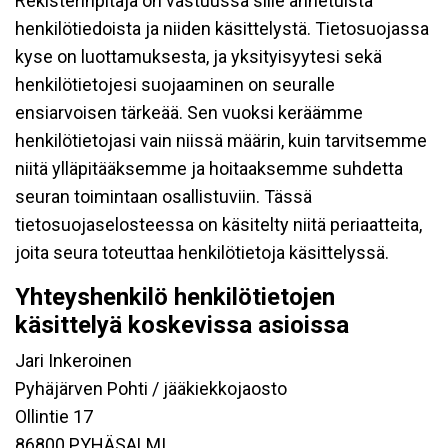
Rekisterinpitäjä on vastuussa sille annetuista
henkilötiedoista ja niiden käsittelystä. Tietosuojassa
kyse on luottamuksesta, ja yksityisyytesi sekä
henkilötietojesi suojaaminen on seuralle
ensiarvoisen tärkeää. Sen vuoksi keräämme
henkilötietojasi vain niissä määrin, kuin tarvitsemme
niitä ylläpitääksemme ja hoitaaksemme suhdetta
seuran toimintaan osallistuviin. Tässä
tietosuojaselosteessa on käsitelty niitä periaatteita,
joita seura toteuttaa henkilötietoja käsittelyssä.
Yhteyshenkilö henkilötietojen
käsittelyä koskevissa asioissa
Jari Inkeroinen
Pyhäjärven Pohti / jääkiekkojaosto
Ollintie 17
86800 PYHÄSALMI