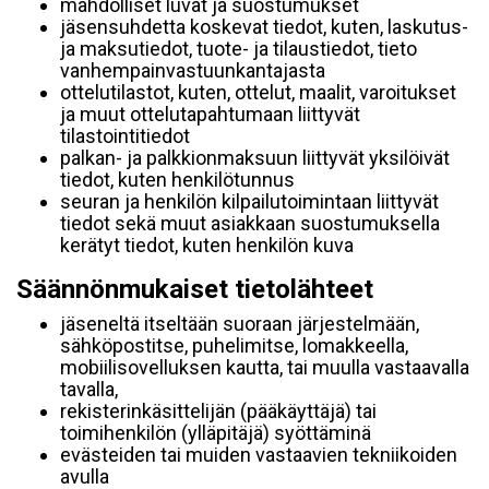
mahdolliset luvat ja suostumukset
jäsensuhdetta koskevat tiedot, kuten, laskutus-
ja maksutiedot, tuote- ja tilaustiedot, tieto
vanhempainvastuunkantajasta
ottelutilastot, kuten, ottelut, maalit, varoitukset
ja muut ottelutapahtumaan liittyvät
tilastointitiedot
palkan- ja palkkionmaksuun liittyvät yksilöivät
tiedot, kuten henkilötunnus
seuran ja henkilön kilpailutoimintaan liittyvät
tiedot sekä muut asiakkaan suostumuksella
kerätyt tiedot, kuten henkilön kuva
Säännönmukaiset tietolähteet
jäseneltä itseltään suoraan järjestelmään,
sähköpostitse, puhelimitse, lomakkeella,
mobiilisovelluksen kautta, tai muulla vastaavalla
tavalla,
rekisterinkäsittelijän (pääkäyttäjä) tai
toimihenkilön (ylläpitäjä) syöttäminä
evästeiden tai muiden vastaavien tekniikoiden
avulla