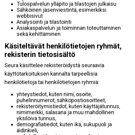
Tulospalvelun ylläpito ja tilastojen julkaisu
Sähköinen jäsenviestintä, esimerkiksi
webbisivut
Analysointi ja tilastointi
Asiakaspalvelun ja toiminnan toteuttaminen
sekä kehittäminen
Käsiteltävät henkilötietojen ryhmät,
rekisterin tietosisältö
Seura käsittelee rekisteröidystä seuraavia
käyttötarkoituksen kannalta tarpeellisia
henkilötietoja tai henkilötietojen ryhmiä:
yhteystiedot, kuten nimi, osoite,
puhelinnumerot, sähköpostiosoitteet,
rekisteröitymistiedot, kuten käyttäjätunnus,
nimimerkki, salasana ja muu mahdollinen
yksilöivä tunnus,
demografiatiedot, kuten ikä, sukupuoli ja
äidinkieli,