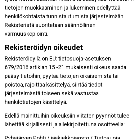
tietojen muokkaaminen ja lukeminen edellyttää
henkilökohtaista tunnistautumista järjestelmään.
Rekisteristä suoritetaan säännöllinen
varmuuskopiointi.
Rekisteröidyn oikeudet
Rekisteröidyllä on EU: tietosuoja-asetuksen
679/2016 artiklan 15 -21 mukaisesti oikeus saada
pääsy tietoihin, pyytää tietojen oikaisemista tai
poistoa, rajoittaa käsittelyä, siirtää tiedot
järjestelmästä toiseen sekä vastustaa
henkilötietojen käsittelyä.
Edellä mainittuihin oikeuksiin viitaten pyynnöt tulee
lähettää kirjallisesti ja allekirjoitettuna osoitteella:
Pyhäjärven Pohti / jääkiekkojaosto / Tietosuoja