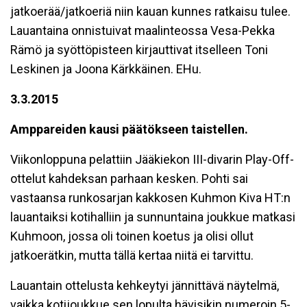
jatkoerää/jatkoeriä niin kauan kunnes ratkaisu tulee.
Lauantaina onnistuivat maalinteossa Vesa-Pekka
Rämö ja syöttöpisteen kirjauttivat itselleen Toni
Leskinen ja Joona Kärkkäinen. EHu.
3.3.2015
Amppareiden kausi päätökseen taistellen.
Viikonloppuna pelattiin Jääkiekon III-divarin Play-Off-
ottelut kahdeksan parhaan kesken. Pohti sai
vastaansa runkosarjan kakkosen Kuhmon Kiva HT:n
lauantaiksi kotihalliin ja sunnuntaina joukkue matkasi
Kuhmoon, jossa oli toinen koetus ja olisi ollut
jatkoerätkin, mutta tällä kertaa niitä ei tarvittu.
Lauantain ottelusta kehkeytyi jännittävä näytelmä,
vaikka kotijoukkue sen lopulta hävisikin numeroin 5-