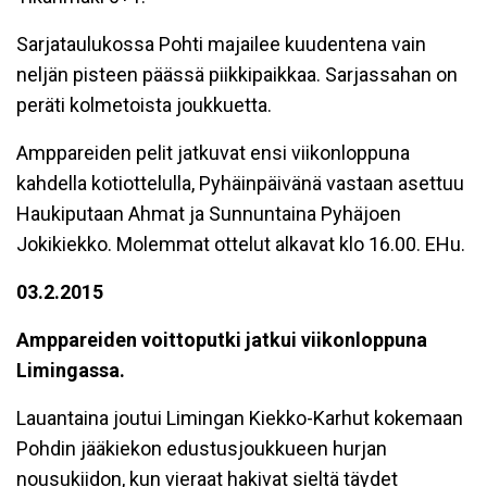
Sarjataulukossa Pohti majailee kuudentena vain
neljän pisteen päässä piikkipaikkaa. Sarjassahan on
peräti kolmetoista joukkuetta.
Amppareiden pelit jatkuvat ensi viikonloppuna
kahdella kotiottelulla, Pyhäinpäivänä vastaan asettuu
Haukiputaan Ahmat ja Sunnuntaina Pyhäjoen
Jokikiekko. Molemmat ottelut alkavat klo 16.00. EHu.
03.2.2015
Amppareiden voittoputki jatkui viikonloppuna
Limingassa.
Lauantaina joutui Limingan Kiekko-Karhut kokemaan
Pohdin jääkiekon edustusjoukkueen hurjan
nousukiidon, kun vieraat hakivat sieltä täydet