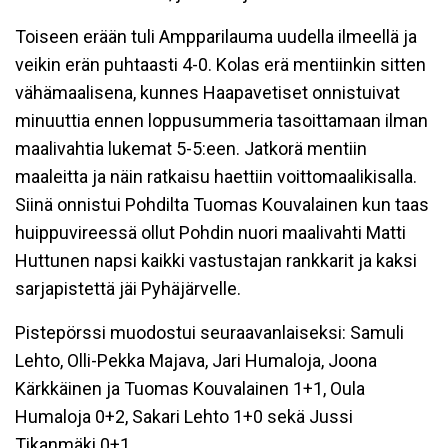
Toiseen erään tuli Ampparilauma uudella ilmeellä ja
veikin erän puhtaasti 4-0. Kolas erä mentiinkin sitten
vähämaalisena, kunnes Haapavetiset onnistuivat
minuuttia ennen loppusummeria tasoittamaan ilman
maalivahtia lukemat 5-5:een. Jatkorä mentiin
maaleitta ja näin ratkaisu haettiin voittomaalikisalla.
Siinä onnistui Pohdilta Tuomas Kouvalainen kun taas
huippuvireessä ollut Pohdin nuori maalivahti Matti
Huttunen napsi kaikki vastustajan rankkarit ja kaksi
sarjapistettä jäi Pyhäjärvelle.
Pistepörssi muodostui seuraavanlaiseksi: Samuli
Lehto, Olli-Pekka Majava, Jari Humaloja, Joona
Kärkkäinen ja Tuomas Kouvalainen 1+1, Oula
Humaloja 0+2, Sakari Lehto 1+0 sekä Jussi
Tikanmäki 0+1.