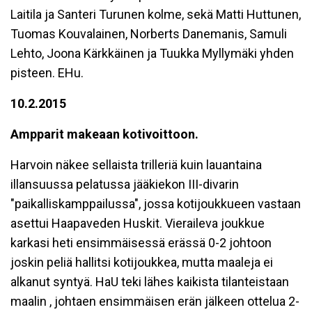
Laitila ja Santeri Turunen kolme, sekä Matti Huttunen,
Tuomas Kouvalainen, Norberts Danemanis, Samuli
Lehto, Joona Kärkkäinen ja Tuukka Myllymäki yhden
pisteen. EHu.
10.2.2015
Ampparit makeaan kotivoittoon.
Harvoin näkee sellaista trilleriä kuin lauantaina
illansuussa pelatussa jääkiekon III-divarin
"paikalliskamppailussa", jossa kotijoukkueen vastaan
asettui Haapaveden Huskit. Vieraileva joukkue
karkasi heti ensimmäisessä erässä 0-2 johtoon
joskin peliä hallitsi kotijoukkea, mutta maaleja ei
alkanut syntyä. HaU teki lähes kaikista tilanteistaan
maalin , johtaen ensimmäisen erän jälkeen ottelua 2-