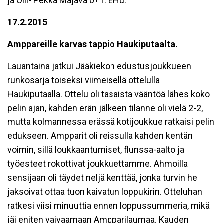
ja Olli- Pekka Majava 0+1. EHu.
17.2.2015
Amppareille karvas tappio Haukiputaalta.
Lauantaina jatkui Jääkiekon edustusjoukkueen
runkosarja toiseksi viimeisellä ottelulla
Haukiputaalla. Ottelu oli tasaista vääntöä lähes koko
pelin ajan, kahden erän jälkeen tilanne oli vielä 2-2,
mutta kolmannessa erässä kotijoukkue ratkaisi pelin
edukseen. Ampparit oli reissulla kahden kentän
voimin, sillä loukkaantumiset, flunssa-aalto ja
työesteet rokottivat joukkuettamme. Ahmoilla
sensijaan oli täydet neljä kenttää, jonka turvin he
jaksoivat ottaa tuon kaivatun loppukirin. Otteluhan
ratkesi viisi minuuttia ennen loppussummeria, mikä
jäi eniten vaivaamaan Ampparilaumaa. Kauden