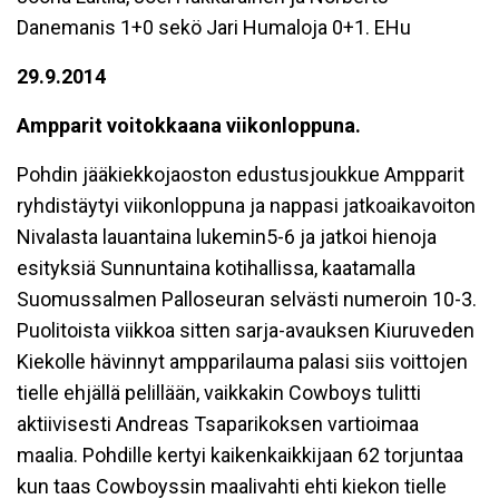
Danemanis 1+0 sekö Jari Humaloja 0+1. EHu
29.9.2014
Ampparit voitokkaana viikonloppuna.
Pohdin jääkiekkojaoston edustusjoukkue Ampparit
ryhdistäytyi viikonloppuna ja nappasi jatkoaikavoiton
Nivalasta lauantaina lukemin5-6 ja jatkoi hienoja
esityksiä Sunnuntaina kotihallissa, kaatamalla
Suomussalmen Palloseuran selvästi numeroin 10-3.
Puolitoista viikkoa sitten sarja-avauksen Kiuruveden
Kiekolle hävinnyt ampparilauma palasi siis voittojen
tielle ehjällä pelillään, vaikkakin Cowboys tulitti
aktiivisesti Andreas Tsaparikoksen vartioimaa
maalia. Pohdille kertyi kaikenkaikkijaan 62 torjuntaa
kun taas Cowboyssin maalivahti ehti kiekon tielle