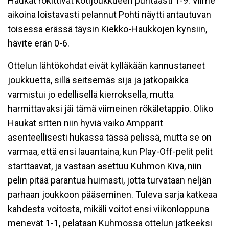
Haukat rökittivät kotijoukkueen puhtaasti 1-9. Viime
aikoina loistavasti pelannut Pohti näytti antautuvan
toisessa erässä täysin Kiekko-Haukkojen kynsiin,
hävite erän 0-6.
Ottelun lähtökohdat eivät kylläkään kannustaneet
joukkuetta, sillä seitsemäs sija ja jatkopaikka
varmistui jo edellisellä kierroksella, mutta
harmittavaksi jäi tämä viimeinen rökäletappio. Oliko
Haukat sitten niin hyviä vaiko Ampparit
asenteellisesti hukassa tässä pelissä, mutta se on
varmaa, että ensi lauantaina, kun Play-Off-pelit pelit
starttaavat, ja vastaan asettuu Kuhmon Kiva, niin
pelin pitää parantua huimasti, jotta turvataan neljän
parhaan joukkoon pääseminen. Tuleva sarja katkeaa
kahdesta voitosta, mikäli voitot ensi viikonloppuna
menevät 1-1, pelataan Kuhmossa ottelun jatkeeksi