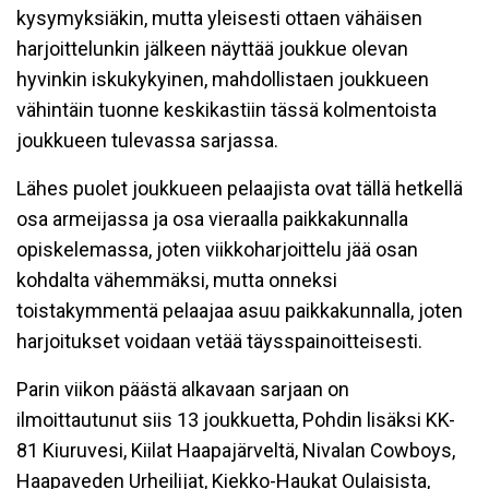
kysymyksiäkin, mutta yleisesti ottaen vähäisen
harjoittelunkin jälkeen näyttää joukkue olevan
hyvinkin iskukykyinen, mahdollistaen joukkueen
vähintäin tuonne keskikastiin tässä kolmentoista
joukkueen tulevassa sarjassa.
Lähes puolet joukkueen pelaajista ovat tällä hetkellä
osa armeijassa ja osa vieraalla paikkakunnalla
opiskelemassa, joten viikkoharjoittelu jää osan
kohdalta vähemmäksi, mutta onneksi
toistakymmentä pelaajaa asuu paikkakunnalla, joten
harjoitukset voidaan vetää täysspainoitteisesti.
Parin viikon päästä alkavaan sarjaan on
ilmoittautunut siis 13 joukkuetta, Pohdin lisäksi KK-
81 Kiuruvesi, Kiilat Haapajärveltä, Nivalan Cowboys,
Haapaveden Urheilijat, Kiekko-Haukat Oulaisista,