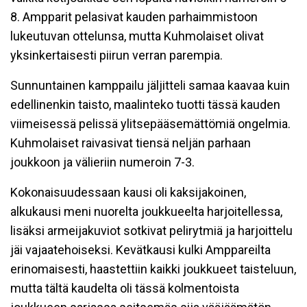
8. Ampparit pelasivat kauden parhaimmistoon
lukeutuvan ottelunsa, mutta Kuhmolaiset olivat
yksinkertaisesti piirun verran parempia.
Sunnuntainen kamppailu jäljitteli samaa kaavaa kuin
edellinenkin taisto, maalinteko tuotti tässä kauden
viimeisessä pelissä ylitsepääsemättömiä ongelmia.
Kuhmolaiset raivasivat tiensä neljän parhaan
joukkoon ja välieriin numeroin 7-3.
Kokonaisuudessaan kausi oli kaksijakoinen,
alkukausi meni nuorelta joukkueelta harjoitellessa,
lisäksi armeijakuviot sotkivat pelirytmiä ja harjoittelu
jäi vajaatehoiseksi. Kevätkausi kulki Amppareilta
erinomaisesti, haastettiin kaikki joukkueet taisteluun,
mutta tältä kaudelta oli tässä kolmentoista