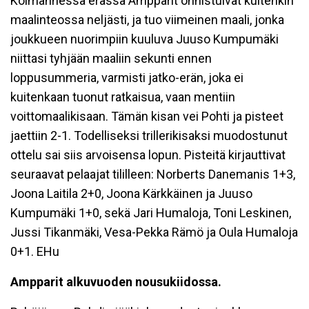
Kolmannessa erässä Ampparit onnistuivat kuitenkin
maalinteossa neljästi, ja tuo viimeinen maali, jonka
joukkueen nuorimpiin kuuluva Juuso Kumpumäki
niittasi tyhjään maaliin sekunti ennen
loppusummeria, varmisti jatko-erän, joka ei
kuitenkaan tuonut ratkaisua, vaan mentiin
voittomaalikisaan. Tämän kisan vei Pohti ja pisteet
jaettiin 2-1. Todelliseksi trillerikisaksi muodostunut
ottelu sai siis arvoisensa lopun. Pisteitä kirjauttivat
seuraavat pelaajat tililleen: Norberts Danemanis 1+3,
Joona Laitila 2+0, Joona Kärkkäinen ja Juuso
Kumpumäki 1+0, sekä Jari Humaloja, Toni Leskinen,
Jussi Tikanmäki, Vesa-Pekka Rämö ja Oula Humaloja
0+1. EHu
Ampparit alkuvuoden nousukiidossa.