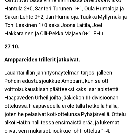
kartuttivat tässä viimeisimmässä ottelussa Mikko
Hantula 2+0, Santeri Turunen 1+1, Oula Humaloja ja
Sakari Lehto 0+2, Jari Humaloja, Tuukka Myllymäki ja
Toni Leskinen 1+0 sekä Joona Laitila, Joel
Hakkarainen ja Olli-Pekka Majava 0+1. EHu.
27.10.
Amppareiden trillerit jatkuivat.
Lauantai-illan jännitysnäytelmän tarjosi jälleen
Pohdin edustusjoukkue Ampparit, kun se otti
voittolaukauskisan päätteeksi kaksi sarjapistettä
Haapaveden Urheilijoilta jääkiekon III-divisioonan
ottelussa. Haapavedellä ei ole tällä hetkellä hallia,
joten he pelasivat koti-ottelunsa Pyhäjärvellä. Ottelu
alkoi HaU:n hallitessa ensimäistä erää, ja lukemat
olivat sen mukaiset, joukkue johti ottelua 1-4.