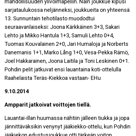
mahdollisuuden ylivoimapeliin. Näin joukkue kipusi
sarjataulukossa neljänneksi, joukkueita on yhteensä
13. Sunnuntain tehotilasto muododtui
seuraavanlaiseksi: Joona Kärkkäinen 3+3, Sakari
Lehto ja Mikko Hantula 1+3, Samuli Lehto 0+4,
Tuomas Kouvalainen 2+0, Jari Humaloja ja Norberts
Danemanis 1+1, Marko Lång 1+0, Vesa-Pekka Rämö,
Joel Hakkarainen, Joona Laitila ja Toni Leskinen 0+1.
Pohdin pelit jatkuvat ensi lauantaina koti-ottelulla
Raahelaista Teräs-Kiekkoa vastaan- EHu
9.10.2014
Ampparit jatkoivat voittojen tiellä.
Lauantai-illan huumassa nähtiin jälleen tiukka ja jopa
jännittäväksikin venynyt jääkiekko-ottelu, kun Pohdin
jääkiekon edustusjoukkue otti tärkeän voiton