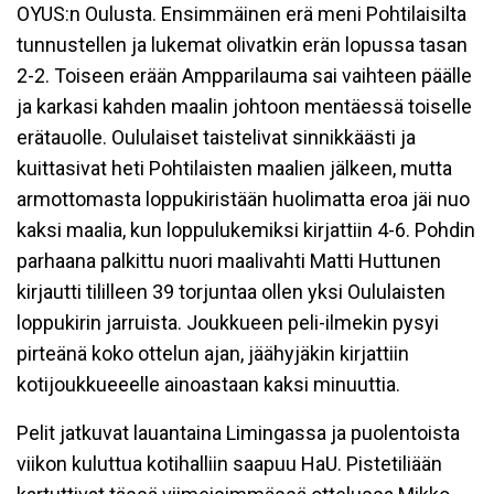
OYUS:n Oulusta. Ensimmäinen erä meni Pohtilaisilta
tunnustellen ja lukemat olivatkin erän lopussa tasan
2-2. Toiseen erään Ampparilauma sai vaihteen päälle
ja karkasi kahden maalin johtoon mentäessä toiselle
erätauolle. Oululaiset taistelivat sinnikkäästi ja
kuittasivat heti Pohtilaisten maalien jälkeen, mutta
armottomasta loppukiristään huolimatta eroa jäi nuo
kaksi maalia, kun loppulukemiksi kirjattiin 4-6. Pohdin
parhaana palkittu nuori maalivahti Matti Huttunen
kirjautti tililleen 39 torjuntaa ollen yksi Oululaisten
loppukirin jarruista. Joukkueen peli-ilmekin pysyi
pirteänä koko ottelun ajan, jäähyjäkin kirjattiin
kotijoukkueeelle ainoastaan kaksi minuuttia.
Pelit jatkuvat lauantaina Limingassa ja puolentoista
viikon kuluttua kotihalliin saapuu HaU. Pistetiliään