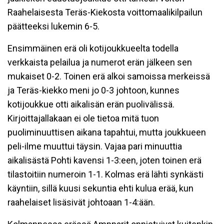
Raahelaisesta Teräs-Kiekosta voittomaalikilpailun
päätteeksi lukemin 6-5.
Ensimmäinen erä oli kotijoukkueelta todella
verkkaista pelailua ja numerot erän jälkeen sen
mukaiset 0-2. Toinen erä alkoi samoissa merkeissä
ja Teräs-kiekko meni jo 0-3 johtoon, kunnes
kotijoukkue otti aikalisän erän puolivälissä.
Kirjoittajallakaan ei ole tietoa mitä tuon
puoliminuuttisen aikana tapahtui, mutta joukkueen
peli-ilme muuttui täysin. Vajaa pari minuuttia
aikalisästä Pohti kavensi 1-3:een, joten toinen erä
tilastoitiin numeroin 1-1. Kolmas erä lähti synkästi
käyntiin, sillä kuusi sekuntia ehti kulua erää, kun
raahelaiset lisäsivät johtoaan 1-4:ään.