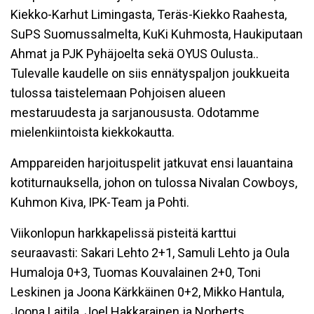
Kiekko-Karhut Limingasta, Teräs-Kiekko Raahesta,
SuPS Suomussalmelta, KuKi Kuhmosta, Haukiputaan
Ahmat ja PJK Pyhäjoelta sekä OYUS Oulusta..
Tulevalle kaudelle on siis ennätyspaljon joukkueita
tulossa taistelemaan Pohjoisen alueen
mestaruudesta ja sarjanoususta. Odotamme
mielenkiintoista kiekkokautta.
Amppareiden harjoituspelit jatkuvat ensi lauantaina
kotiturnauksella, johon on tulossa Nivalan Cowboys,
Kuhmon Kiva, IPK-Team ja Pohti.
Viikonlopun harkkapelissä pisteitä karttui
seuraavasti: Sakari Lehto 2+1, Samuli Lehto ja Oula
Humaloja 0+3, Tuomas Kouvalainen 2+0, Toni
Leskinen ja Joona Kärkkäinen 0+2, Mikko Hantula,
Joona Laitila, Joel Hakkarainen ja Norberts