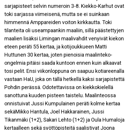
sarjapisteet selvin numeroin 3-8. Kiekko-Karhut ovat
toki sarjassa viimeisenä, mutta se ei suinkaan
himmennä Amppareiden voiton kirkkautta. Toki
tilanteita oli useampaankin maaliin, sillä päästettyjen
maalien lisäksi Limingan maalivahdit venyivät kiekon
eteen peräti 55 kertaa, ja kotijoukkueen Matti
Huttunen 30 kertaa, joten pienoisia maalinteko-
ongelmia pitäisi saada kuntoon ennen kuin alkaavat
tosi pelit. Ensi viikonloppuna on saapuu kotiareenalla
vastaan HaU, joka on tällä hetkellä kaksi sarjapistettä
Pohdin perässä. Odotettavissa on kiekkokielellä
sanottuna kuuden pisteen taistelu. Maalinteossa
onnistuivat Jussi Kumpulainen peräti kolme kertaa
sekäMikko Hantula, Joel Hakkarainen, Jussi
Tikanmäki (1+2), Sakari Lehto (1+2) ja Oula Humaloja
kertaalleen sekä syöttöpisteitä saalistivat Joona