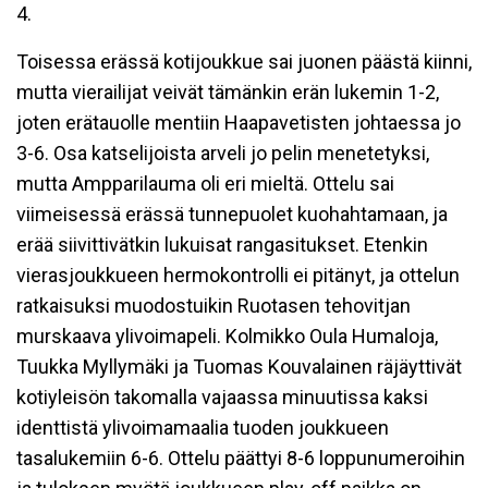
4.
Toisessa erässä kotijoukkue sai juonen päästä kiinni,
mutta vierailijat veivät tämänkin erän lukemin 1-2,
joten erätauolle mentiin Haapavetisten johtaessa jo
3-6. Osa katselijoista arveli jo pelin menetetyksi,
mutta Ampparilauma oli eri mieltä. Ottelu sai
viimeisessä erässä tunnepuolet kuohahtamaan, ja
erää siivittivätkin lukuisat rangasitukset. Etenkin
vierasjoukkueen hermokontrolli ei pitänyt, ja ottelun
ratkaisuksi muodostuikin Ruotasen tehovitjan
murskaava ylivoimapeli. Kolmikko Oula Humaloja,
Tuukka Myllymäki ja Tuomas Kouvalainen räjäyttivät
kotiyleisön takomalla vajaassa minuutissa kaksi
identtistä ylivoimamaalia tuoden joukkueen
tasalukemiin 6-6. Ottelu päättyi 8-6 loppunumeroihin