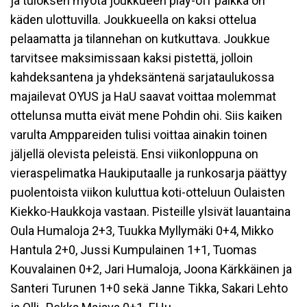
ja tuloksen myötä joukkueen play-off paikka on
käden ulottuvilla. Joukkueella on kaksi ottelua
pelaamatta ja tilannehan on kutkuttava. Joukkue
tarvitsee maksimissaan kaksi pistettä, jolloin
kahdeksantena ja yhdeksäntenä sarjataulukossa
majailevat OYUS ja HaU saavat voittaa molemmat
ottelunsa mutta eivät mene Pohdin ohi. Siis kaiken
varulta Amppareiden tulisi voittaa ainakin toinen
jäljellä olevista peleistä. Ensi viikonloppuna on
vieraspelimatka Haukiputaalle ja runkosarja päättyy
puolentoista viikon kuluttua koti-otteluun Oulaisten
Kiekko-Haukkoja vastaan. Pisteille ylsivät lauantaina
Oula Humaloja 2+3, Tuukka Myllymäki 0+4, Mikko
Hantula 2+0, Jussi Kumpulainen 1+1, Tuomas
Kouvalainen 0+2, Jari Humaloja, Joona Kärkkäinen ja
Santeri Turunen 1+0 sekä Janne Tikka, Sakari Lehto