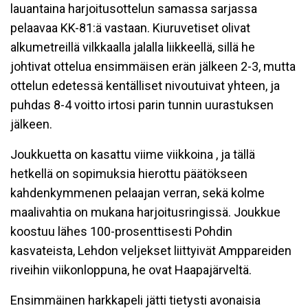
lauantaina harjoitusottelun samassa sarjassa
pelaavaa KK-81:ä vastaan. Kiuruvetiset olivat
alkumetreillä vilkkaalla jalalla liikkeellä, sillä he
johtivat ottelua ensimmäisen erän jälkeen 2-3, mutta
ottelun edetessä kentälliset nivoutuivat yhteen, ja
puhdas 8-4 voitto irtosi parin tunnin uurastuksen
jälkeen.
Joukkuetta on kasattu viime viikkoina , ja tällä
hetkellä on sopimuksia hierottu päätökseen
kahdenkymmenen pelaajan verran, sekä kolme
maalivahtia on mukana harjoitusringissä. Joukkue
koostuu lähes 100-prosenttisesti Pohdin
kasvateista, Lehdon veljekset liittyivät Amppareiden
riveihin viikonloppuna, he ovat Haapajärveltä.
Ensimmäinen harkkapeli jätti tietysti avonaisia