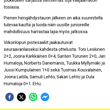
joukkueen sarjassa seitsemäs sija vääjäämätön
tosiasia.
Pienen hengähdystauon jälkeen on aika suunnitella
tulevaa kautta ja luoda näin uusille junioreille
mahdollisuus harrastaa lajia myös jatkossa.
Viikonlopun pistesaaliit jaakautuivat
seuraavanlaiseksi kahdesta ottelusta. Toni Leskinen
2+2, Joona Kärkkäinen 0+4, Santeri Turunen 2+0, Jari
Humaloja, Norberts Danemanis, Tuukka Myllymäki ja
Jussi Kumpulainen 1+0 sekä Tuomas Kouvalainen,
Joona Laitila, Samuli Lehto, Sakari Lehto ja Oula
Humaloja 0+1. EHu.