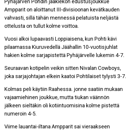
Pyhäjärven Pohdin jääkiekon edustusjoukkue
Ampparit on aloittanut III-divisioonan kevätkauden
vahvasti, sillä tähän mennessä pelatuista neljästä
ottelusta on tullut kolme voittoa.
Vuosi alkoi lupaavasti Loppiaisena, kun Pohti kävi
pilaamassa Kiuruvedellä Jäähallin 10-vuotisjuhlat
hakien kolme sarjapistettä Pyhäjärvelle lukemin 4-7.
Seuraavan kotipelin veikin sitten Nivalan Cowboys,
joka sarjajohtajan elkein kaatoi Pohtilaiset tylysti 3-7.
Kolmas peli käytiin Raahessa. jonne saatiin mukaan
vajaamiehinen joukkue, mutta tiukan väännön
jälkeen sieltäkin oli kotiintuomisina kolme pistettä
numeroin 4-5.
Viime lauantai-iltana Ampparit sai vieraakseen