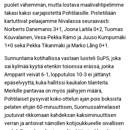
puolet vähemmän, mutta lostava maalivahtipelimme
takasi kaksi sarjapistettä Pohtilaisille. Pistetiliään
kartuttivat pelaajamme Nivalassa seuraavasti:
Norberts Danemanis 3+1, Joona Laitila 0+2, Tuomas
Kouvalainen, Vesa-Pekka Rämö ja Juuso Kumpumäki
1+0 sekä Pekka Tikanmäki ja Marko Lång 0+1.
Sunnuntaina kotihallissa vastaan luisteli SuPS, joka
sai kylmää kyytiä etenkin toisessa erässä, jonka
Ampparit veivät 6-1, lopputulos 10-3 ei jättänyt
epäselvyyttä, kuka hallitssi kaukalon tilanteita.
Merkille pantavaa on myös jäähyjen määrä,
Pohtilaiset pysyivät koko ottelun ajan pois boksista
pelaten ehjän 60-minuuttisen, Suomussalmelaiset
joutuivat rikkomaan kahdeksan kaksiminuuttisen
verran ja antoivat näinollen kotijoukkueelle oivallisen