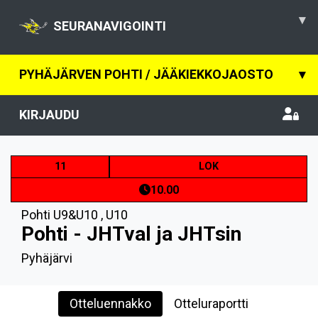
▾
SEURANAVIGOINTI
PYHÄJÄRVEN POHTI / JÄÄKIEKKOJAOSTO
▾
KIRJAUDU
11
LOK
10.00
Pohti U9&U10
,
U10
Pohti - JHTval ja JHTsin
Pyhäjärvi
Otteluennakko
Otteluraportti