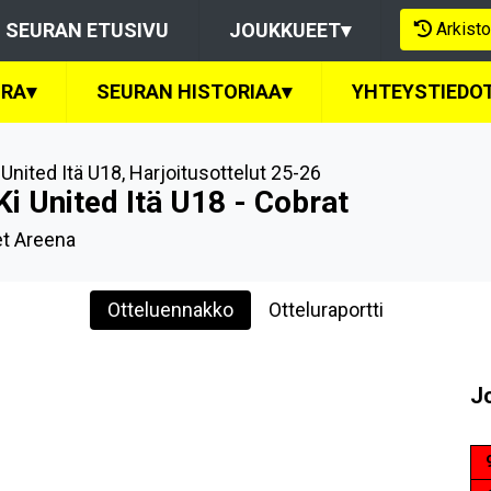
Arkisto
SEURAN ETUSIVU
JOUKKUEET
▾
URA
▾
SEURAN HISTORIAA
▾
YHTEYSTIEDO
 United Itä U18
,
Harjoitusottelut 25-26
i United Itä U18 - Cobrat
t Areena
Otteluennakko
Otteluraportti
J