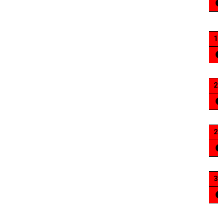
1
2
2
3