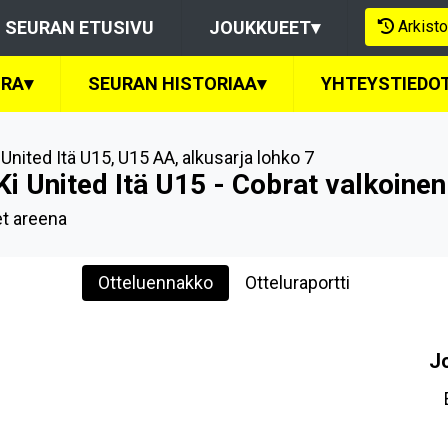
Arkisto
SEURAN ETUSIVU
JOUKKUEET
▾
URA
▾
SEURAN HISTORIAA
▾
YHTEYSTIEDO
 United Itä U15
,
U15 AA, alkusarja lohko 7
i United Itä U15 - Cobrat valkoinen
t areena
Otteluennakko
Otteluraportti
J