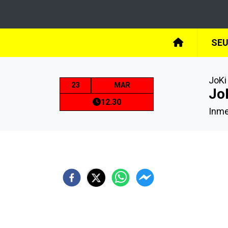
SE
JoKi
23
MAR
JoK
12.30
Inme