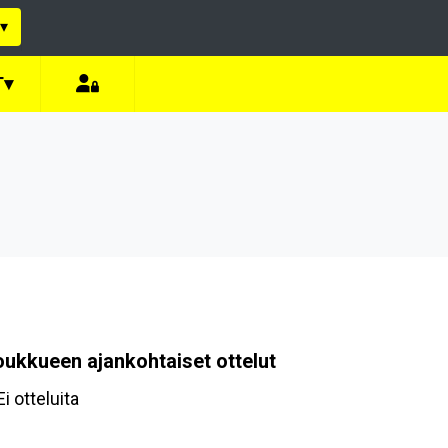
▾
T
▾
oukkueen ajankohtaiset ottelut
Ei otteluita