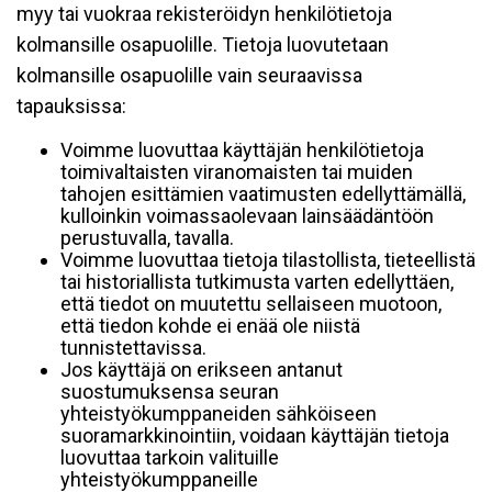
myy tai vuokraa rekisteröidyn henkilötietoja
kolmansille osapuolille. Tietoja luovutetaan
kolmansille osapuolille vain seuraavissa
tapauksissa:
Voimme luovuttaa käyttäjän henkilötietoja
toimivaltaisten viranomaisten tai muiden
tahojen esittämien vaatimusten edellyttämällä,
kulloinkin voimassaolevaan lainsäädäntöön
perustuvalla, tavalla.
Voimme luovuttaa tietoja tilastollista, tieteellistä
tai historiallista tutkimusta varten edellyttäen,
että tiedot on muutettu sellaiseen muotoon,
että tiedon kohde ei enää ole niistä
tunnistettavissa.
Jos käyttäjä on erikseen antanut
suostumuksensa seuran
yhteistyökumppaneiden sähköiseen
suoramarkkinointiin, voidaan käyttäjän tietoja
luovuttaa tarkoin valituille
yhteistyökumppaneille