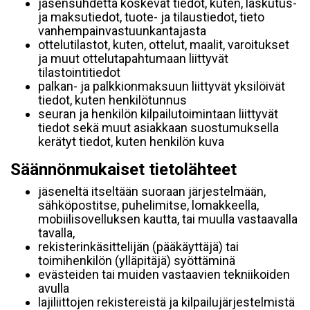
jäsensuhdetta koskevat tiedot, kuten, laskutus-
ja maksutiedot, tuote- ja tilaustiedot, tieto
vanhempainvastuunkantajasta
ottelutilastot, kuten, ottelut, maalit, varoitukset
ja muut ottelutapahtumaan liittyvät
tilastointitiedot
palkan- ja palkkionmaksuun liittyvät yksilöivät
tiedot, kuten henkilötunnus
seuran ja henkilön kilpailutoimintaan liittyvät
tiedot sekä muut asiakkaan suostumuksella
kerätyt tiedot, kuten henkilön kuva
Säännönmukaiset tietolähteet
jäseneltä itseltään suoraan järjestelmään,
sähköpostitse, puhelimitse, lomakkeella,
mobiilisovelluksen kautta, tai muulla vastaavalla
tavalla,
rekisterinkäsittelijän (pääkäyttäjä) tai
toimihenkilön (ylläpitäjä) syöttäminä
evästeiden tai muiden vastaavien tekniikoiden
avulla
lajiliittojen rekistereistä ja kilpailujärjestelmistä