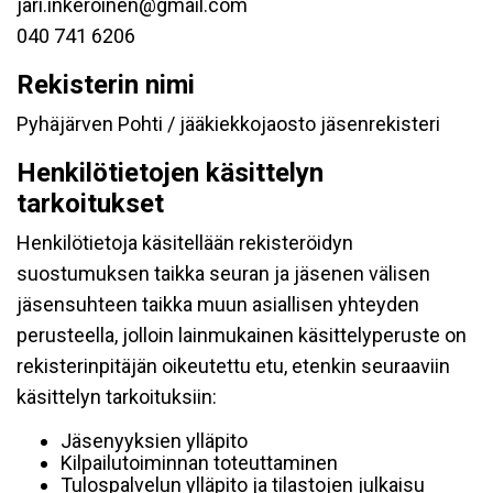
jari.inkeroinen@gmail.com
040 741 6206
Rekisterin nimi
Pyhäjärven Pohti / jääkiekkojaosto jäsenrekisteri
Henkilötietojen käsittelyn
tarkoitukset
Henkilötietoja käsitellään rekisteröidyn
suostumuksen taikka seuran ja jäsenen välisen
jäsensuhteen taikka muun asiallisen yhteyden
perusteella, jolloin lainmukainen käsittelyperuste on
rekisterinpitäjän oikeutettu etu, etenkin seuraaviin
käsittelyn tarkoituksiin:
Jäsenyyksien ylläpito
Kilpailutoiminnan toteuttaminen
Tulospalvelun ylläpito ja tilastojen julkaisu