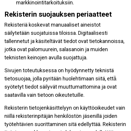
markkinointitarkoituksiin.
Rekisterin suojauksen periaatteet
Rekisteriä koskevat manuaaliset aineistot
säilytetään suojatuissa tiloissa. Digitaalisesti
tallennetut ja käsiteltävät tiedot ovat tietokannoissa,
jotka ovat palomuurein, salasanoin ja muiden
teknisten keinojen avulla suojattuja.
Sivujen toteutuksessa on hyödynnetty teknistä
tietosuojaa, jolla pyritään huolehtimaan siitä, että̈
syötetyt tiedot säilyvät muuttumattomina ja ovat
saatavilla vain tietoon oikeutetuille.
Rekisterin tietojenkäsittelyyn on käyttöoikeudet vain
niillä rekisterinpitäjän henkilöstön jäsenillä joiden
työtehtävien suorittaminen sitä edellyttää. Rekisterin