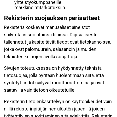
yhteistyökumppaneille
markkinointitarkoituksiin.
Rekisterin suojauksen periaatteet
Rekisteriä koskevat manuaaliset aineistot
säilytetään suojatuissa tiloissa. Digitaalisesti
tallennetut ja käsiteltävät tiedot ovat tietokannoissa,
jotka ovat palomuurein, salasanoin ja muiden
teknisten keinojen avulla suojattuja.
Sivujen toteutuksessa on hyödynnetty teknistä
tietosuojaa, jolla pyritään huolehtimaan siitä, että̈
syötetyt tiedot säilyvät muuttumattomina ja ovat
saatavilla vain tietoon oikeutetuille.
Rekisterin tietojenkäsittelyyn on käyttöoikeudet vain
niillä rekisterinpitäjän henkilöstön jäsenillä joiden
työtehtävien suorittaminen sitä edellyttää. Rekisterin