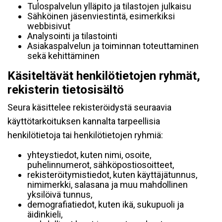
Tulospalvelun ylläpito ja tilastojen julkaisu
Sähköinen jäsenviestintä, esimerkiksi
webbisivut
Analysointi ja tilastointi
Asiakaspalvelun ja toiminnan toteuttaminen
sekä kehittäminen
Käsiteltävät henkilötietojen ryhmät,
rekisterin tietosisältö
Seura käsittelee rekisteröidystä seuraavia
käyttötarkoituksen kannalta tarpeellisia
henkilötietoja tai henkilötietojen ryhmiä:
yhteystiedot, kuten nimi, osoite,
puhelinnumerot, sähköpostiosoitteet,
rekisteröitymistiedot, kuten käyttäjätunnus,
nimimerkki, salasana ja muu mahdollinen
yksilöivä tunnus,
demografiatiedot, kuten ikä, sukupuoli ja
äidinkieli,