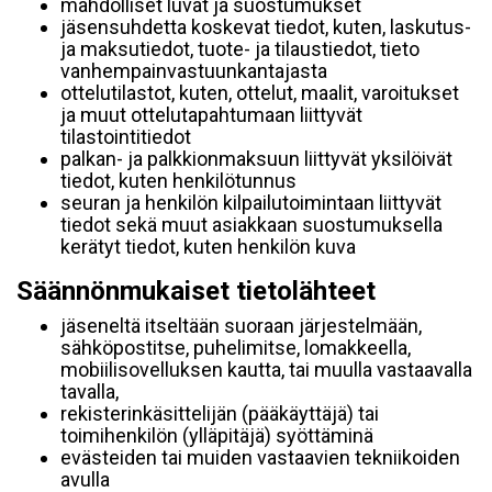
mahdolliset luvat ja suostumukset
jäsensuhdetta koskevat tiedot, kuten, laskutus-
ja maksutiedot, tuote- ja tilaustiedot, tieto
vanhempainvastuunkantajasta
ottelutilastot, kuten, ottelut, maalit, varoitukset
ja muut ottelutapahtumaan liittyvät
tilastointitiedot
palkan- ja palkkionmaksuun liittyvät yksilöivät
tiedot, kuten henkilötunnus
seuran ja henkilön kilpailutoimintaan liittyvät
tiedot sekä muut asiakkaan suostumuksella
kerätyt tiedot, kuten henkilön kuva
Säännönmukaiset tietolähteet
jäseneltä itseltään suoraan järjestelmään,
sähköpostitse, puhelimitse, lomakkeella,
mobiilisovelluksen kautta, tai muulla vastaavalla
tavalla,
rekisterinkäsittelijän (pääkäyttäjä) tai
toimihenkilön (ylläpitäjä) syöttäminä
evästeiden tai muiden vastaavien tekniikoiden
avulla