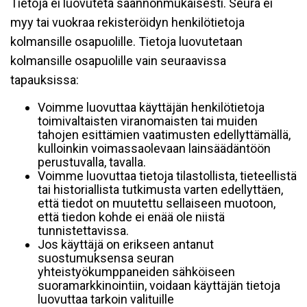
Tietoja ei luovuteta säännönmukaisesti. Seura ei
myy tai vuokraa rekisteröidyn henkilötietoja
kolmansille osapuolille. Tietoja luovutetaan
kolmansille osapuolille vain seuraavissa
tapauksissa:
Voimme luovuttaa käyttäjän henkilötietoja
toimivaltaisten viranomaisten tai muiden
tahojen esittämien vaatimusten edellyttämällä,
kulloinkin voimassaolevaan lainsäädäntöön
perustuvalla, tavalla.
Voimme luovuttaa tietoja tilastollista, tieteellistä
tai historiallista tutkimusta varten edellyttäen,
että tiedot on muutettu sellaiseen muotoon,
että tiedon kohde ei enää ole niistä
tunnistettavissa.
Jos käyttäjä on erikseen antanut
suostumuksensa seuran
yhteistyökumppaneiden sähköiseen
suoramarkkinointiin, voidaan käyttäjän tietoja
luovuttaa tarkoin valituille