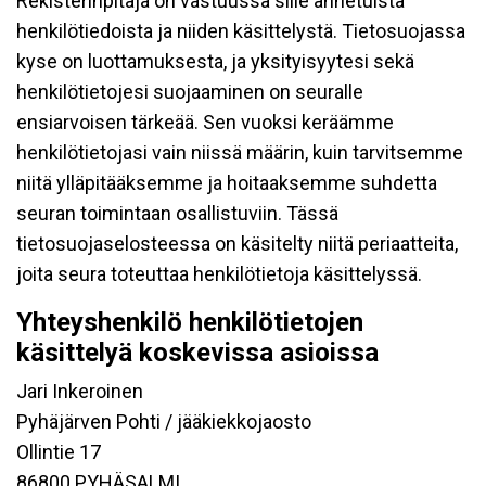
Rekisterinpitäjä on vastuussa sille annetuista
henkilötiedoista ja niiden käsittelystä. Tietosuojassa
kyse on luottamuksesta, ja yksityisyytesi sekä
henkilötietojesi suojaaminen on seuralle
ensiarvoisen tärkeää. Sen vuoksi keräämme
henkilötietojasi vain niissä määrin, kuin tarvitsemme
niitä ylläpitääksemme ja hoitaaksemme suhdetta
seuran toimintaan osallistuviin. Tässä
tietosuojaselosteessa on käsitelty niitä periaatteita,
joita seura toteuttaa henkilötietoja käsittelyssä.
Yhteyshenkilö henkilötietojen
käsittelyä koskevissa asioissa
Jari Inkeroinen
Pyhäjärven Pohti / jääkiekkojaosto
Ollintie 17
86800 PYHÄSALMI