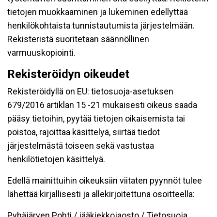
tietojen muokkaaminen ja lukeminen edellyttää
henkilökohtaista tunnistautumista järjestelmään.
Rekisteristä suoritetaan säännöllinen
varmuuskopiointi.
Rekisteröidyn oikeudet
Rekisteröidyllä on EU: tietosuoja-asetuksen
679/2016 artiklan 15 -21 mukaisesti oikeus saada
pääsy tietoihin, pyytää tietojen oikaisemista tai
poistoa, rajoittaa käsittelyä, siirtää tiedot
järjestelmästä toiseen sekä vastustaa
henkilötietojen käsittelyä.
Edellä mainittuihin oikeuksiin viitaten pyynnöt tulee
lähettää kirjallisesti ja allekirjoitettuna osoitteella:
Pyhäjärven Pohti / jääkiekkojaosto / Tietosuoja