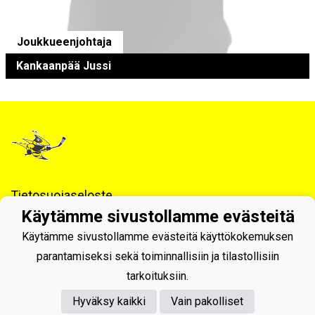
Joukkueenjohtaja
Kankaanpää Jussi
Tietosuojaseloste
Käytämme sivustollamme evästeitä
Pyhäjärven Pohti ry / Jääkiekkojaosto
Käytämme sivustollamme evästeitä käyttökokemuksen
parantamiseksi sekä toiminnallisiin ja tilastollisiin
tarkoituksiin.
Hyväksy kaikki
Vain pakolliset
Powered by