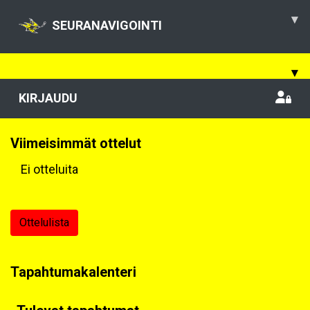
▾
SEURANAVIGOINTI
▾
KIRJAUDU
Viimeisimmät ottelut
Ei otteluita
Ottelulista
Tapahtumakalenteri