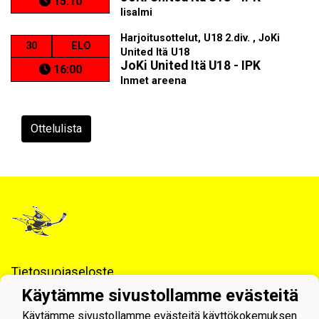
15:10
Iisalmi
Harjoitusottelut, U18 2.div. , JoKi
30
ELO
United Itä U18
JoKi United Itä U18 - IPK
16:00
Inmet areena
Ottelulista
Tietosuojaseloste
Käytämme sivustollamme evästeitä
Pyhäjärven Pohti ry / Jääkiekkojaosto
Käytämme sivustollamme evästeitä käyttökokemuksen