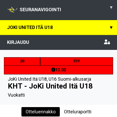
▾
SEURANAVIGOINTI
JOKI UNITED ITÄ U18
▾
KIRJAUDU
20
SYY
13.00
JoKi United Itä U18
,
U16 Suomi-alkusarja
KHT - JoKi United Itä U18
Vuokatti
Otteluennakko
Otteluraportti